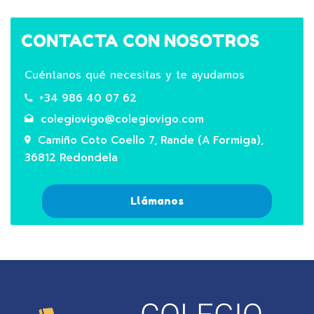
CONTACTA CON NOSOTROS
Cuéntanos qué necesitas y te ayudamos
+34 986 40 07 62
colegiovigo@colegiovigo.com
Camiño Coto Coello 7, Rande (A Formiga),
36812 Redondela
Llámanos