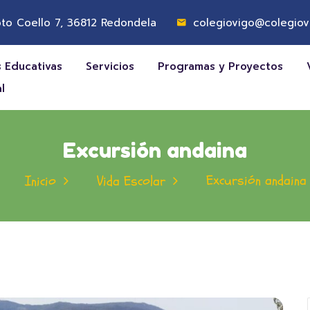
to Coello 7, 36812 Redondela
colegiovigo@colegiov
 Educativas
Servicios
Programas y Proyectos
l
Excursión andaina
Excursión andaina
Inicio
Vida Escolar