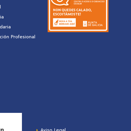
l
ia
daria
ión Profesional
Aviso Legal