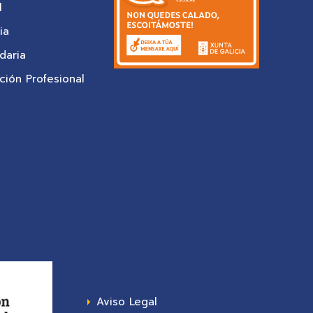
l
ia
daria
ión Profesional
Aviso Legal