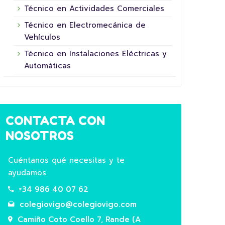
Técnico en Actividades Comerciales
Técnico en Electromecánica de
Vehículos
Técnico en Instalaciones Eléctricas y
Automáticas
16 junio, 2026
CONTACTA CON
NOSOTROS
Cuéntanos qué necesitas y te
ayudamos
+34 986 40 07 62
colegiovigo@colegiovigo.com
5º XORNADA DE
Camiño Coto Coello 7, Rande (A
SUPERHEROÍNAS E
COL