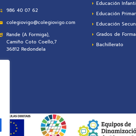
Educación Infanti
986 40 07 62
Educación Primar
colegiovigo@colegiovigo.com
Educación Secun
Grados de Formac
Rande (A Formiga),
Camiño Coto Coello,7
Bachillerato
36812 Redondela