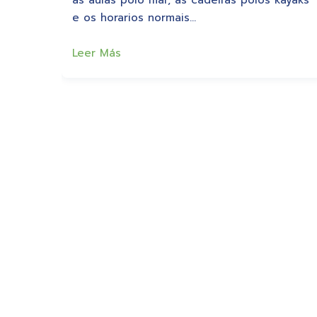
as aulas polo mar, as cadeiras polos kayaks
e os horarios normais…
Leer Más