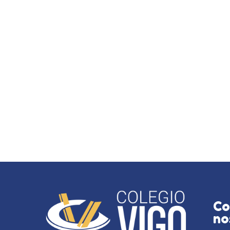
Co
no