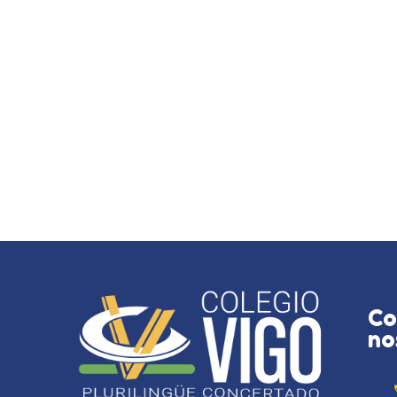
Co
no