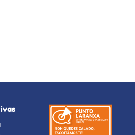
ivas
l