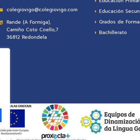
Educación Primar
colegiovigo@colegiovigo.com
Educación Secun
Grados de Formac
Rande (A Formiga),
Camiño Coto Coello,7
Bachillerato
36812 Redondela