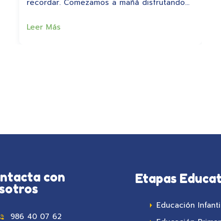
recordar. Comezamos a mañá disfrutando…
Leer Más
ntacta con
Etapas Educat
sotros
Educación Infanti
986 40 07 62