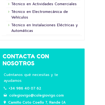
Técnico en Actividades Comerciales
Técnico en Electromecánica de
Vehículos
Técnico en Instalaciones Eléctricas y
16 junio, 2026
Automáticas
CONTACTA CON
NOSOTROS
Cuéntanos qué necesitas y te
ayudamos
5º XORNADA DE
+34 986 40 07 62
SUPERHEROÍNAS E
COL
colegiovigo@colegiovigo.com
SUPERHEROES FUNDACIÓN LA
HOR
Camiño Coto Coello 7, Rande (A
NINETA