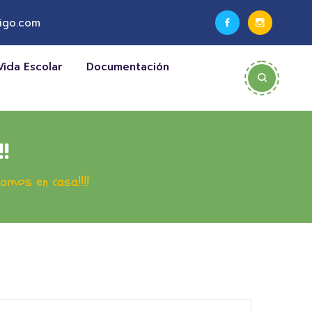
igo.com
Vida Escolar
Documentación
!
amos en casa!!!!