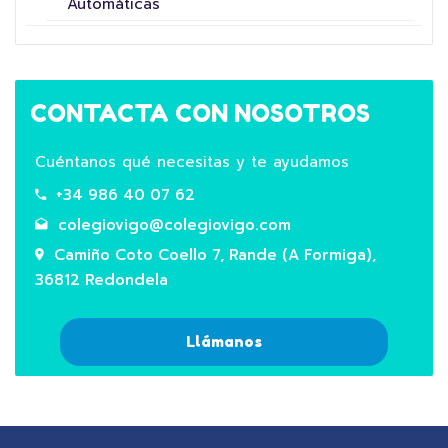
Automáticas
CONTACTA CON NOSOTROS
Cuéntanos qué necesitas y te ayudamos
+34 986 40 07 62
colegiovigo@colegiovigo.com
Camiño Coto Coello 7, Rande (A Formiga),
36812 Redondela
Llámanos