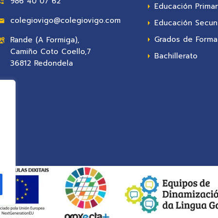
986 40 07 62
Educación Primar
colegiovigo@colegiovigo.com
Educación Secun
Grados de Formac
Rande (A Formiga),
Camiño Coto Coello,7
Bachillerato
36812 Redondela