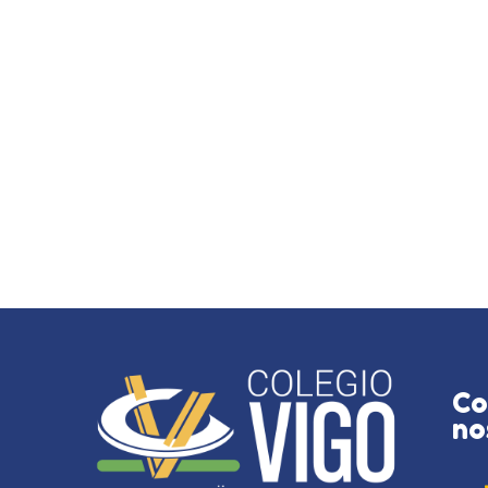
Co
no