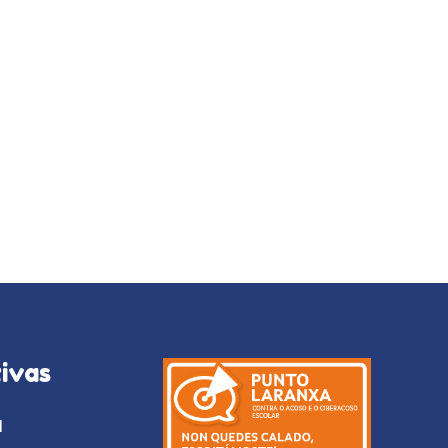
ivas
l