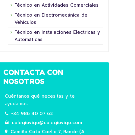
Técnico en Actividades Comerciales
Técnico en Electromecánica de
Vehículos
Técnico en Instalaciones Eléctricas y
Automáticas
16 junio, 2026
CONTACTA CON
NOSOTROS
Cuéntanos qué necesitas y te
ayudamos
+34 986 40 07 62
5º XORNADA DE
colegiovigo@colegiovigo.com
SUPERHEROÍNAS E
COL
SUPERHEROES FUNDACIÓN LA
HOR
Camiño Coto Coello 7, Rande (A