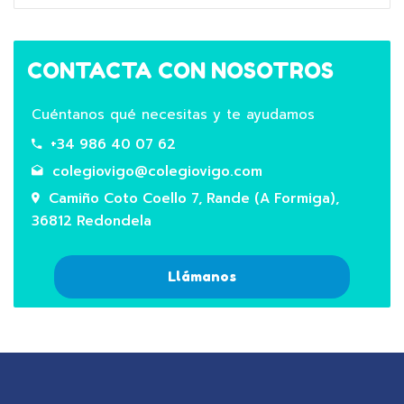
CONTACTA CON NOSOTROS
Cuéntanos qué necesitas y te ayudamos
+34 986 40 07 62
colegiovigo@colegiovigo.com
Camiño Coto Coello 7, Rande (A Formiga),
36812 Redondela
Llámanos