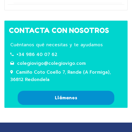
CONTACTA CON NOSOTROS
Cuéntanos qué necesitas y te ayudamos
+34 986 40 07 62
colegiovigo@colegiovigo.com
Camiño Coto Coello 7, Rande (A Formiga),
36812 Redondela
Llámanos