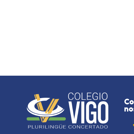
Co
no