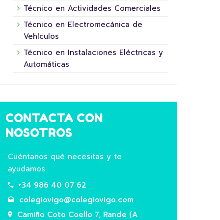
Técnico en Actividades Comerciales
Este ano convertémonos en superheroes
aula!
do futuro participando na 5ª Xornada das
agric
Técnico en Electromecánica de
Superheroínas e Superheroes da Fundación
Prima
Vehículos
La Nineta dels Ulls. Co noso mural “A…
Técnico en Instalaciones Eléctricas y
Leer
Automáticas
Leer Más
CONTACTA CON
NOSOTROS
Cuéntanos qué necesitas y te
ayudamos
+34 986 40 07 62
colegiovigo@colegiovigo.com
Camiño Coto Coello 7, Rande (A