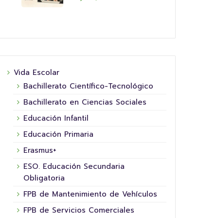
16 junio, 2026
Vida Escolar
Bachillerato Científico-Tecnológico
Bachillerato en Ciencias Sociales
Educación Infantil
Educación Primaria
Erasmus+
ESO. Educación Secundaria
5º XORNADA DE
Obligatoria
SUPERHEROÍNAS E
COL
FPB de Mantenimiento de Vehículos
SUPERHEROES FUNDACIÓN LA
HOR
NINETA
FPB de Servicios Comerciales
Hoxe 