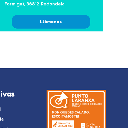
Formiga), 36812 Redondela
Llámanos
ivas
l
ia