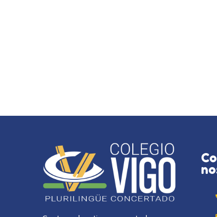
Co
no