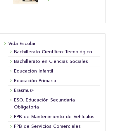
16 junio, 2026
Vida Escolar
Bachillerato Científico-Tecnológico
Bachillerato en Ciencias Sociales
Educación Infantil
Educación Primaria
Erasmus+
5º XORNADA DE
ESO. Educación Secundaria
SUPERHEROÍNAS E
Obligatoria
COL
SUPERHEROES FUNDACIÓN LA
HOR
FPB de Mantenimiento de Vehículos
NINETA
Hoxe 
FPB de Servicios Comerciales