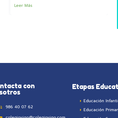
Leer Más
ntacta con
Etapas Educat
sotros
Educación Infanti
986 40 07 62
Educación Primar
colegiovigo@colegiovigo.com