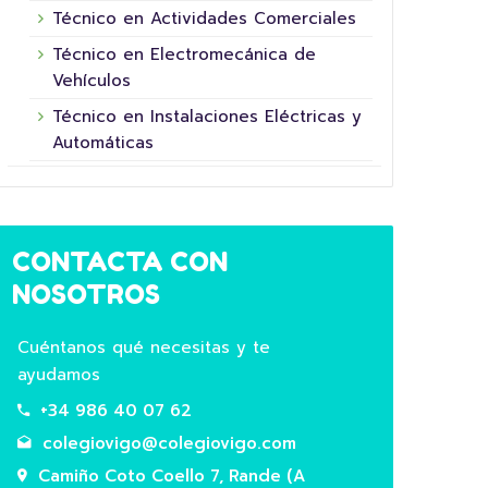
Este ano convertémonos en superheroes
aula!
Técnico en Actividades Comerciales
do futuro participando na 5ª Xornada das
agric
Técnico en Electromecánica de
Superheroínas e Superheroes da Fundación
Prima
Vehículos
La Nineta dels Ulls. Co noso mural “A…
Técnico en Instalaciones Eléctricas y
Leer
Leer Más
Automáticas
CONTACTA CON
NOSOTROS
Cuéntanos qué necesitas y te
ayudamos
+34 986 40 07 62
colegiovigo@colegiovigo.com
Camiño Coto Coello 7, Rande (A