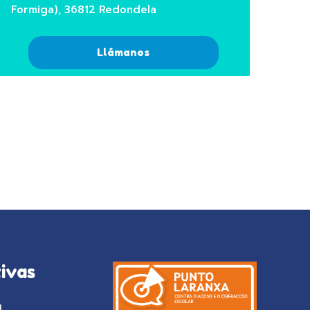
Formiga), 36812 Redondela
Llámanos
ivas
l