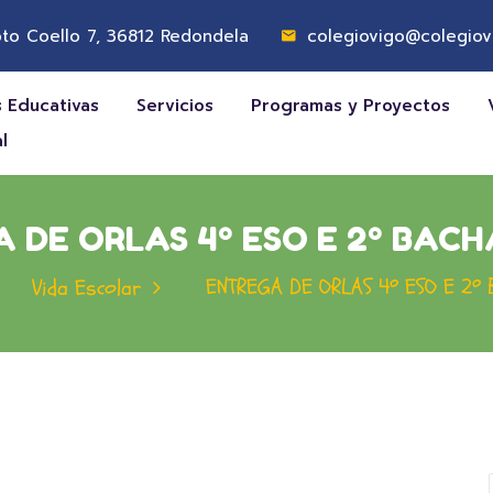
to Coello 7, 36812 Redondela
colegiovigo@colegiov
 Educativas
Servicios
Programas y Proyectos
l
 DE ORLAS 4º ESO E 2º BAC
ENTREGA DE ORLAS 4º ESO E 2º
Vida Escolar