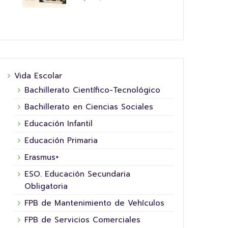
Vida Escolar
16 junio, 2026
Bachillerato Científico-Tecnológico
Bachillerato en Ciencias Sociales
Educación Infantil
Educación Primaria
Erasmus+
ESO. Educación Secundaria
Obligatoria
FPB de Mantenimiento de Vehículos
5º 
SUP
COLLEITA FINAL NA NOSA
FPB de Servicios Comerciales