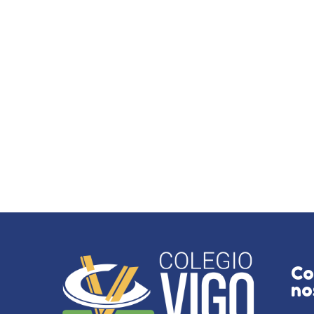
Co
no