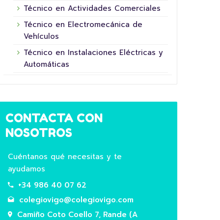
SUP
HORTA ESCOLAR!
Técnico en Actividades Comerciales
NIN
Hoxe é un día moi especial na nosa
Técnico en Electromecánica de
Este
aula! Os nosos pequenos e pequenas
Vehículos
do fu
agricultores e agricultoras de 2º de
Técnico en Instalaciones Eléctricas y
Super
Primaria recolleron por fin os froitos…
Automáticas
La Ni
Leer Más
Leer
CONTACTA CON
NOSOTROS
Cuéntanos qué necesitas y te
ayudamos
+34 986 40 07 62
colegiovigo@colegiovigo.com
Camiño Coto Coello 7, Rande (A